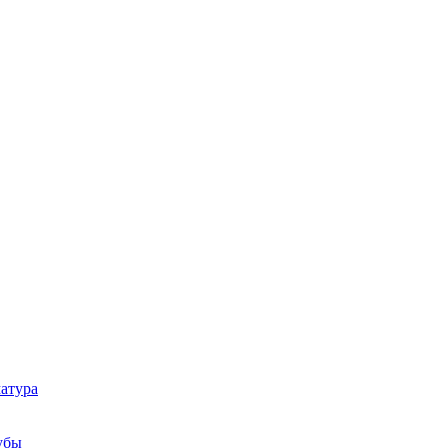
атура
убы