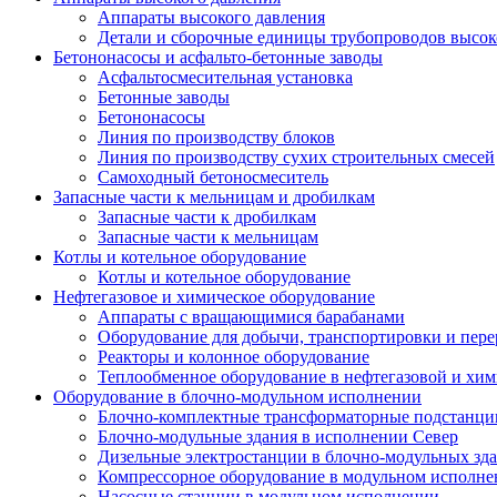
Аппараты высокого давления
Детали и сборочные единицы трубопроводов высок
Бетононасосы и асфальто-бетонные заводы
Асфальтосмесительная установка
Бетонные заводы
Бетононасосы
Линия по производству блоков
Линия по производству сухих строительных смесей
Самоходный бетоносмеситель
Запасные части к мельницам и дробилкам
Запасные части к дробилкам
Запасные части к мельницам
Котлы и котельное оборудование
Котлы и котельное оборудование
Нефтегазовое и химическое оборудование
Аппараты с вращающимися барабанами
Оборудование для добычи, транспортировки и пере
Реакторы и колонное оборудование
Теплообменное оборудование в нефтегазовой и хим
Оборудование в блочно-модульном исполнении
Блочно-комплектные трансформаторные подстанции
Блочно-модульные здания в исполнении Север
Дизельные электростанции в блочно-модульных зд
Компрессорное оборудование в модульном исполн
Насосные станции в модульном исполнении