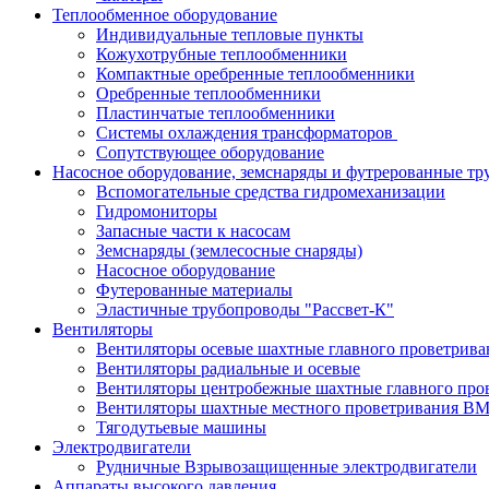
Теплообменное оборудование
Индивидуальные тепловые пункты
Кожухотрубные теплообменники
Компактные оребренные теплообменники
Оребренные теплообменники
Пластинчатые теплообменники
Системы охлаждения трансформаторов
Сопутствующее оборудование
Насосное оборудование, земснаряды и футрерованные тр
Вспомогательные средства гидромеханизации
Гидромониторы
Запасные части к насосам
Земснаряды (землесосные снаряды)
Насосное оборудование
Футерованные материалы
Эластичные трубопроводы "Рассвет-К"
Вентиляторы
Вентиляторы осевые шахтные главного проветрив
Вентиляторы радиальные и осевые
Вентиляторы центробежные шахтные главного пр
Вентиляторы шахтные местного проветривания 
Тягодутьевые машины
Электродвигатели
Рудничные Взрывозащищенные электродвигатели
Аппараты высокого давления