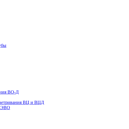
убы
ания ВО-Д
оветривания ВЦ и ВЦД
ВМЭВО