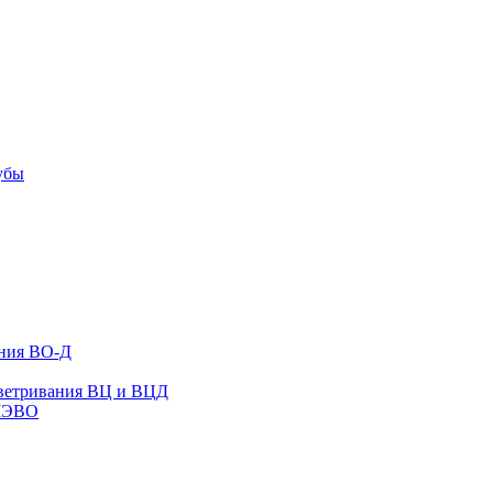
убы
ания ВО-Д
оветривания ВЦ и ВЦД
ВМЭВО