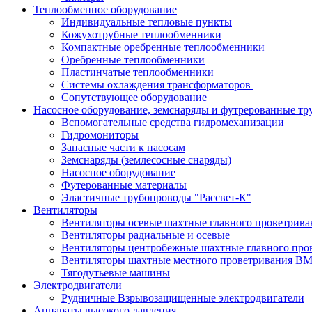
Теплообменное оборудование
Индивидуальные тепловые пункты
Кожухотрубные теплообменники
Компактные оребренные теплообменники
Оребренные теплообменники
Пластинчатые теплообменники
Системы охлаждения трансформаторов
Сопутствующее оборудование
Насосное оборудование, земснаряды и футрерованные тр
Вспомогательные средства гидромеханизации
Гидромониторы
Запасные части к насосам
Земснаряды (землесосные снаряды)
Насосное оборудование
Футерованные материалы
Эластичные трубопроводы "Рассвет-К"
Вентиляторы
Вентиляторы осевые шахтные главного проветрив
Вентиляторы радиальные и осевые
Вентиляторы центробежные шахтные главного пр
Вентиляторы шахтные местного проветривания 
Тягодутьевые машины
Электродвигатели
Рудничные Взрывозащищенные электродвигатели
Аппараты высокого давления