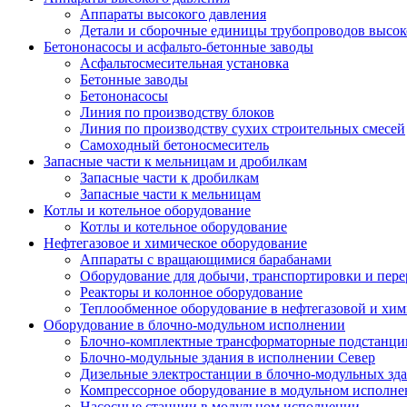
Аппараты высокого давления
Детали и сборочные единицы трубопроводов высок
Бетононасосы и асфальто-бетонные заводы
Асфальтосмесительная установка
Бетонные заводы
Бетононасосы
Линия по производству блоков
Линия по производству сухих строительных смесей
Самоходный бетоносмеситель
Запасные части к мельницам и дробилкам
Запасные части к дробилкам
Запасные части к мельницам
Котлы и котельное оборудование
Котлы и котельное оборудование
Нефтегазовое и химическое оборудование
Аппараты с вращающимися барабанами
Оборудование для добычи, транспортировки и пере
Реакторы и колонное оборудование
Теплообменное оборудование в нефтегазовой и хим
Оборудование в блочно-модульном исполнении
Блочно-комплектные трансформаторные подстанции
Блочно-модульные здания в исполнении Север
Дизельные электростанции в блочно-модульных зд
Компрессорное оборудование в модульном исполн
Насосные станции в модульном исполнении