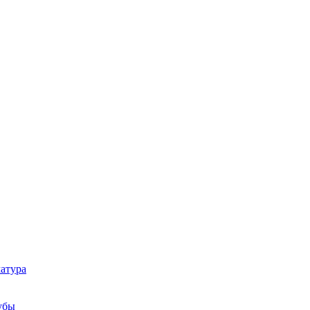
атура
убы