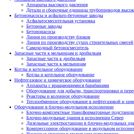
Аппараты высокого давления
Детали и сборочные единицы трубопроводов высок
Бетононасосы и асфальто-бетонные заводы
Асфальтосмесительная установка
Бетонные заводы
Бетононасосы
Линия по производству блоков
Линия по производству сухих строительных смесей
Самоходный бетоносмеситель
Запасные части к мельницам и дробилкам
Запасные части к дробилкам
Запасные части к мельницам
Котлы и котельное оборудование
Котлы и котельное оборудование
Нефтегазовое и химическое оборудование
Аппараты с вращающимися барабанами
Оборудование для добычи, транспортировки и пере
Реакторы и колонное оборудование
Теплообменное оборудование в нефтегазовой и хим
Оборудование в блочно-модульном исполнении
Блочно-комплектные трансформаторные подстанции
Блочно-модульные здания в исполнении Север
Дизельные электростанции в блочно-модульных зд
Компрессорное оборудование в модульном исполн
Насосные станции в модульном исполнении