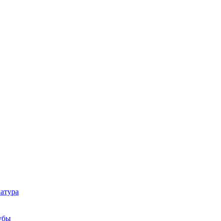
атура
убы