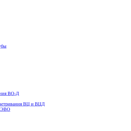
убы
ания ВО-Д
оветривания ВЦ и ВЦД
ВМЭВО