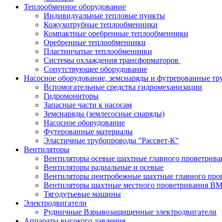
Теплообменное оборудование
Индивидуальные тепловые пункты
Кожухотрубные теплообменники
Компактные оребренные теплообменники
Оребренные теплообменники
Пластинчатые теплообменники
Системы охлаждения трансформаторов
Сопутствующее оборудование
Насосное оборудование, земснаряды и футрерованные тр
Вспомогательные средства гидромеханизации
Гидромониторы
Запасные части к насосам
Земснаряды (землесосные снаряды)
Насосное оборудование
Футерованные материалы
Эластичные трубопроводы "Рассвет-К"
Вентиляторы
Вентиляторы осевые шахтные главного проветрив
Вентиляторы радиальные и осевые
Вентиляторы центробежные шахтные главного пр
Вентиляторы шахтные местного проветривания 
Тягодутьевые машины
Электродвигатели
Рудничные Взрывозащищенные электродвигатели
Аппараты высокого давления